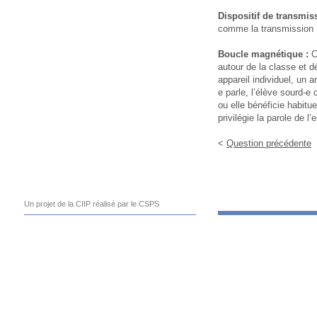
Dispositif de transmis
comme la transmission F
Boucle magnétique :
C
autour de la classe et
appareil individuel, un a
e parle, l’élève sourd-e 
ou elle bénéficie habitu
privilégie la parole de l’
<
Question précédente
Un projet de la CIIP réalisé par le CSPS