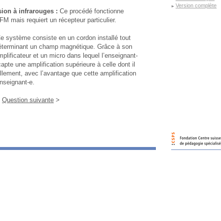
Version complète
sion à infrarouges :
Ce procédé fonctionne
M mais requiert un récepteur particulier.
e système consiste en un cordon installé tout
 déterminant un champ magnétique. Grâce à son
mplificateur et un micro dans lequel l’enseignant-
capte une amplification supérieure à celle dont il
ellement, avec l’avantage que cette amplification
enseignant-e.
Question suivante
>