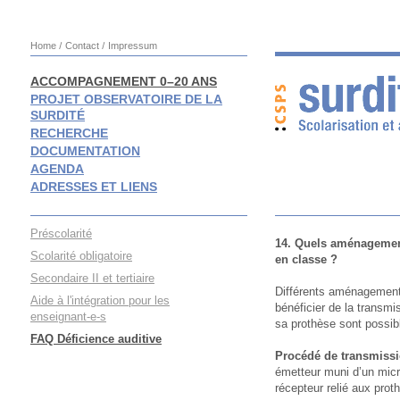
Home
Contact
Impressum
ACCOMPAGNEMENT 0–20 ANS
PROJET OBSERVATOIRE DE LA
SURDITÉ
RECHERCHE
DOCUMENTATION
AGENDA
ADRESSES ET LIENS
Préscolarité
14. Quels aménagement
Scolarité obligatoire
en classe ?
Secondaire II et tertiaire
Différents aménagements
Aide à l'intégration pour les
bénéficier de la transmi
enseignant-e-s
sa prothèse sont possib
FAQ Déficience auditive
Procédé de transmissi
émetteur muni d’un micro
récepteur relié aux proth