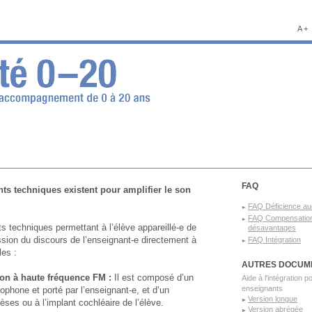
A +
FAQ
s techniques existent pour amplifier le son
FAQ Déficience aud
FAQ Compensatio
 techniques permettant à l’élève appareillé-e de
désavantages
ssion du discours de l’enseignant-e directement à
FAQ Intégration
les :
AUTRES DOCUM
on à haute fréquence FM :
Il est composé d’un
Aide à l'intégration p
enseignants
phone et porté par l’enseignant-e, et d’un
Version longue
èses ou à l’implant cochléaire de l’élève.
Version abrégée