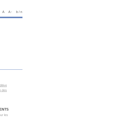
A
A -
b / n
itive
n des
ENTS
our les