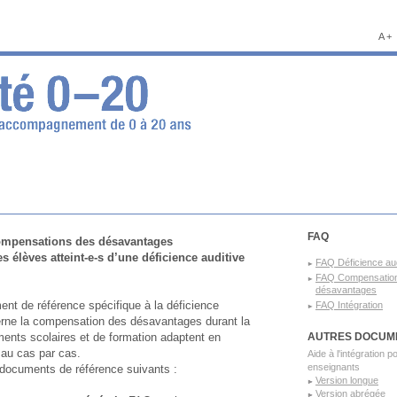
A +
FAQ
compensations des désavantages
élèves atteint-e-s d’une déficience auditive
FAQ Déficience aud
FAQ Compensatio
désavantages
ent de référence spécifique à la déficience
FAQ Intégration
erne la compensation des désavantages durant la
ments scolaires et de formation adaptent en
AUTRES DOCUM
 au cas par cas.
Aide à l'intégration p
enseignants
 documents de référence suivants :
Version longue
Version abrégée