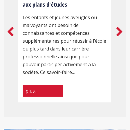
aux plans d'études
s
F
du
.
A
Les enfants et jeunes aveugles ou
s
i
malvoyants ont besoin de
Centre
n
c
connaissances et compétences
e
supplémentaires pour réussir à l’école
suisse
t
p
ou plus tard dans leur carrière
d
professionnelle ainsi que pour
de
S
pouvoir participer activement à la
société. Ce savoir-faire…
pédagogie
spécialisée
plus...
CSPS