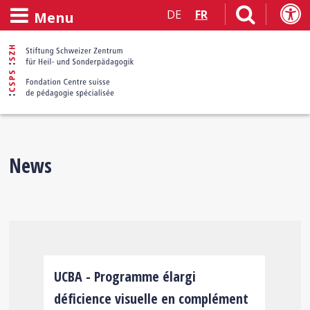
DE
FR
Menu
Bienvenue
News
sur
le
site
s
UCBA - Programme élargi
F
!
déficience visuelle en complément
n
Internet