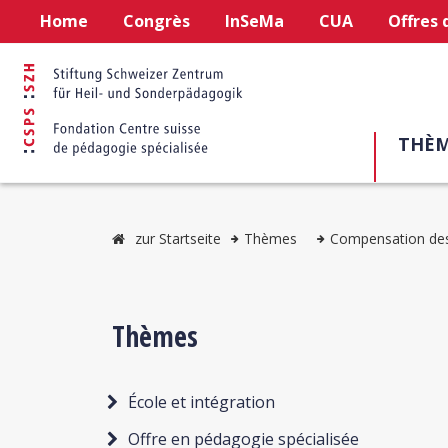
Home
Congrès
InSeMa
CUA
Offres 
THÈM
zur Startseite
Thèmes
Compensation de
Thèmes
École et intégration
Offre en pédagogie spécialisée