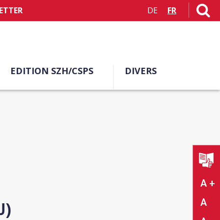
ETTER
DE
FR
EDITION SZH/CSPS
DIVERS
A +
A
U)