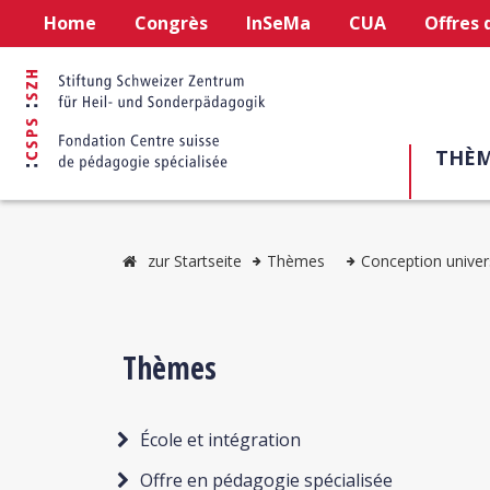
Home
Congrès
InSeMa
CUA
Offres 
THÈM
zur Startseite
Thèmes
Conception univers
Thèmes
École et intégration
Offre en pédagogie spécialisée