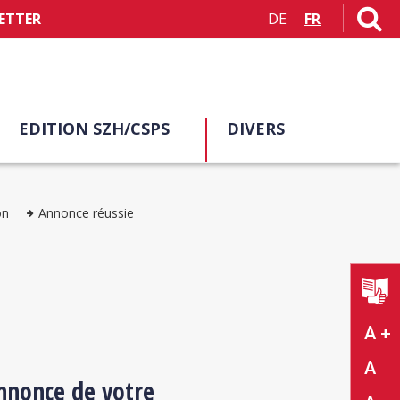
ETTER
DE
FR
EDITION SZH/CSPS
DIVERS
on
Annonce réussie
A +
A
nnonce de votre