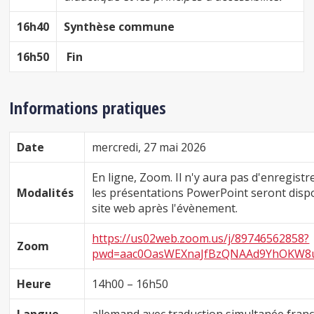
16h40
Synthèse commune
16h50
Fin
Informations pratiques
Date
mercredi, 27 mai 2026
En ligne, Zoom. Il n'y aura pas d'enregist
Modalités
les présentations PowerPoint seront dispo
site web après l'évènement.
https://us02web.zoom.us/j/89746562858?
Zoom
pwd=aac0OasWEXnaJfBzQNAAd9YhOKW8u
Heure
14h00 – 16h50
Langue
allemand avec traduction simultanée franç