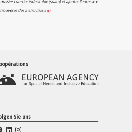
 dossier courrier indésirable (spam) et ajouter l'adresse e-
 trouverez des instructions
ici
.
oopérations
olgen Sie uns