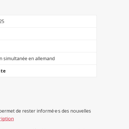
25
on simultanée en allemand
ite
ermet de rester informé·e·s des nouvelles
ription