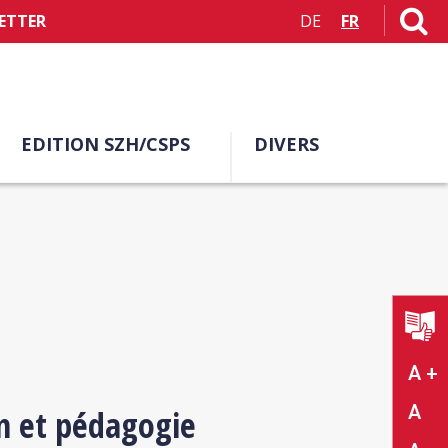
ETTER
DE
FR
EDITION SZH/CSPS
DIVERS
A +
A
n et pédagogie