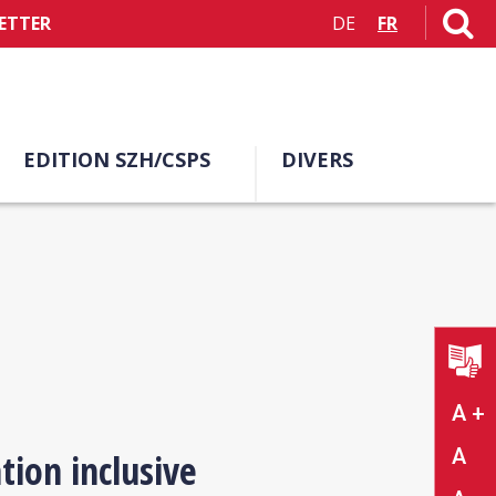
ETTER
DE
FR
EDITION SZH/CSPS
DIVERS
A +
A
tion inclusive