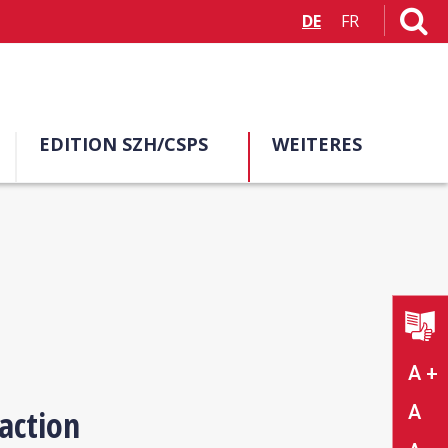
DE
FR
EDITION SZH/CSPS
WEITERES
A +
A
action