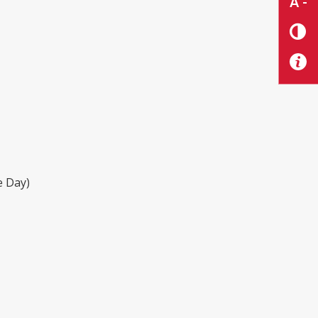
A -
e Day)