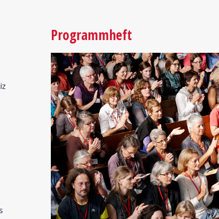
Programmheft
iz
s