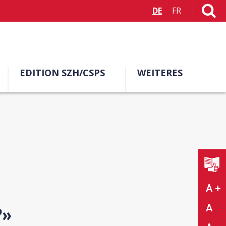
DE
FR
EDITION SZH/CSPS
WEITERES
A +
A
?»