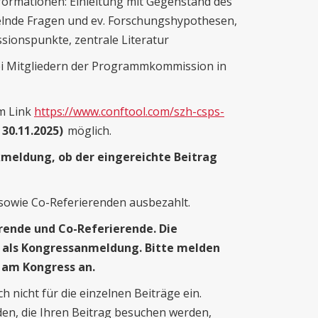
ormationen: Einleitung mit Gegenstand des
delnde Fragen und ev. Forschungshypothesen,
sionspunkte, zentrale Literatur
ei Mitgliedern der Programmkommission in
em Link
https://www.conftool.com/szh-csps-
s 30.11.2025)
möglich.
kmeldung, ob der eingereichte Beitrag
 sowie Co-Referierenden ausbezahlt.
ierende und Co-Referierende. Die
t als Kongressanmeldung. Bitte melden
 am Kongress an.
 nicht für die einzelnen Beiträge ein.
den, die Ihren Beitrag besuchen werden,