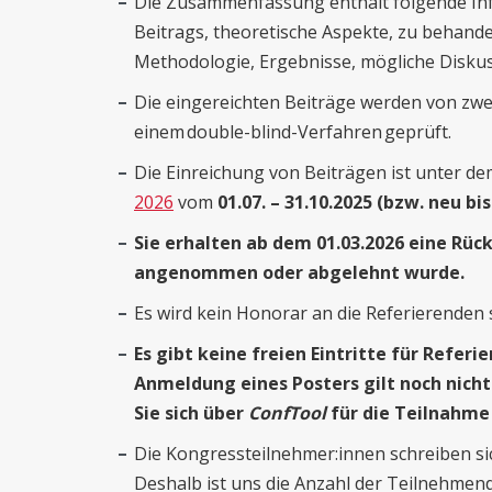
Die Zusammenfassung enthält folgende Inf
Beitrags, theoretische Aspekte, zu behan
Methodologie, Ergebnisse, mögliche Diskus
Die eingereichten Beiträge werden von zw
einem double-blind-Verfahren geprüft.
Die Einreichung von Beiträgen ist unter d
2026
vom
01.07. – 31.10.2025 (bzw. neu bi
Sie erhalten ab dem 01.03.2026 eine Rüc
angenommen oder abgelehnt wurde.
Es wird kein Honorar an die Referierenden
Es gibt keine freien Eintritte für Refer
Anmeldung eines Posters gilt noch nich
Sie sich über
ConfTool
für die Teilnahme
Die Kongressteilnehmer:innen schreiben sich
Deshalb ist uns die Anzahl der Teilnehmen