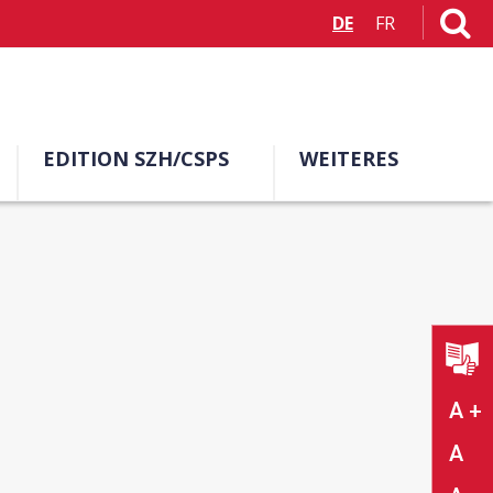
DE
FR
EDITION SZH/CSPS
WEITERES
A +
A