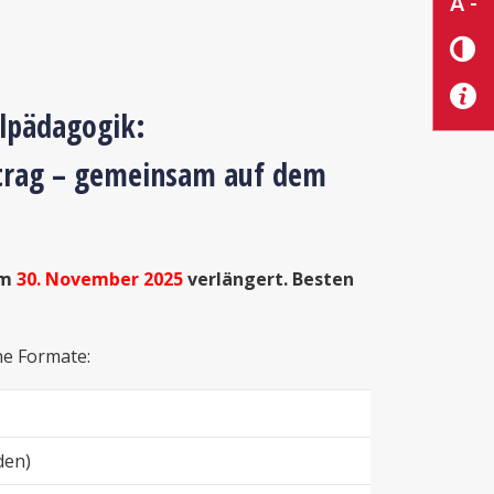
A -
ilpädagogik:
trag – gemeinsam auf dem
um
30. November 2025
verlängert. Besten
ne Formate:
den)