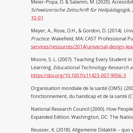
Meier-Popa, O. & Salamin, M. (2020). Accessibi
Schweizerische Zeitschrift für Heilpädagogik,
10-01
Meyer, A., Rose, D.H., & Gordon, D. (2014).
Univ
Practice.
Wakefield, MA: CAST Professional Pu
services/resources/2014/universal-design-lea
Moore, S. L. (2007). Teaching Every Student in
Learning.
Educational Technology Research 
https://doi.org/10.1007/s11423-007-9056-3
Organisation mondiale de la santé (OMS). (2001
fonctionnement, du handicap et de la santé (C
National Research Council (2000). How People 
Expanded Edition. Washington, DC: The Natio
Reusser, K. (2018). Allgemeine Didaktik – quo 