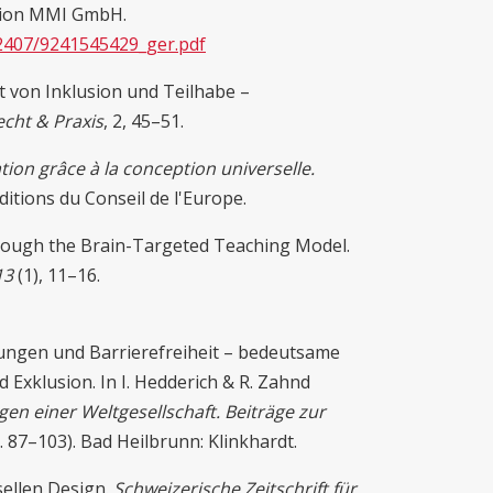
tion MMI GmbH.
42407/9241545429_ger.pdf
xt von Inklusion und Teilhabe –
echt & Praxis
, 2, 45–51.
ation grâce à la conception universelle.
ditions du Conseil de l'Europe.
rough the Brain-Targeted Teaching Model.
 13
(1), 11–16.
ungen und Barrierefreiheit – bedeutsame
Exklusion. In I. Hedderich & R. Zahnd
gen einer Weltgesellschaft. Beiträge zur
. 87–103). Bad Heilbrunn: Klinkhardt.
sellen Design.
Schweizerische Zeitschrift für