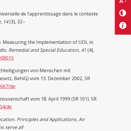
A -
niverselle de l’apprentissage dans le contexte
e, 14
(3), 32–
2020). Measuring the Implementation of UDL in
lts.
Remedial and Special Education, 41
(4),
908015
chteiligungen von Menschen mit
esetz, BehiG) vom 13. Dezember 2002, SR
/667/de
ossenschaft vom 18. April 1999 (SR 101). SR
404/de
cation. Principles and Applications. An
s serve all