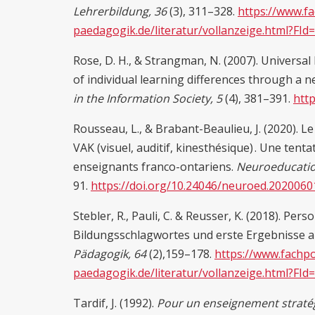
Lehrerbildung, 36
(3), 311–328.
https://www.fa
paedagogik.de/literatur/vollanzeige.html?FI
Rose, D. H., & Strangman, N. (2007). Universa
of individual learning differences through a 
in the Information Society,
5
(4), 381–391.
htt
Rousseau, L., & Brabant-Beaulieu, J. (2020). L
VAK (visuel, auditif, kinesthésique) . Une tent
enseignants franco-ontariens.
Neuroeducatio
91.
https://doi.org/10.24046/neuroed.2020060
Stebler, R., Pauli, C. & Reusser, K. (2018). Per
Bildungsschlagwortes und erste Ergebnisse a
Pädagogik, 64
(2),159–178.
https://www.fachpo
paedagogik.de/literatur/vollanzeige.html?FI
Tardif, J. (1992).
Pour un enseignement straté