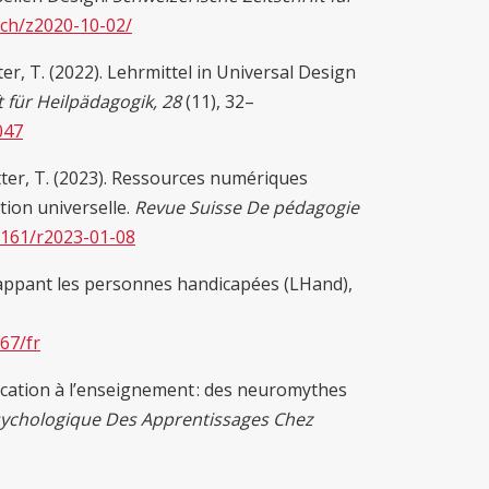
.ch/z2020-10-02/
er, T. (2022). Lehrmittel in Universal Design
t für Heilpädagogik, 28
(11), 32–
047
tter, T. (2023). Ressources numériques
ion universelle.
Revue Suisse De pédagogie
57161/r2023-01-08
 frappant les personnes handicapées (LHand),
67/fr
ucation à l’enseignement : des neuromythes
chologique Des Apprentissages Chez