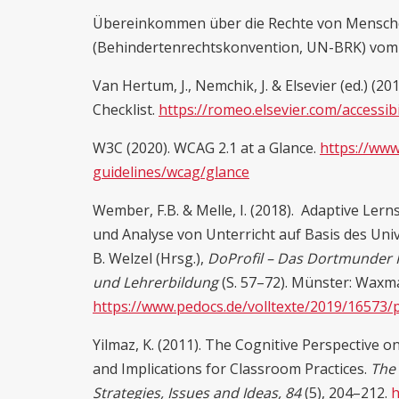
Übereinkommen über die Rechte von Mensch
(Behindertenrechtskonvention, UN-BRK) vom 
Van Hertum, J., Nemchik, J. & Elsevier (ed.) (201
Checklist.
https://romeo.elsevier.com/accessibi
W3C (2020). WCAG 2.1 at a Glance.
https://ww
guidelines/wcag/glance
Wember, F.B. & Melle, I. (2018). Adaptive Lern
und Analyse von Unterricht auf Basis des Uni
B. Welzel (Hrsg.),
DoProfil – Das Dortmunder Pr
und Lehrerbildung
(S. 57–72). Münster: Waxm
https://www.pedocs.de/volltexte/2019/16573
Yilmaz, K. (2011). The Cognitive Perspective 
and Implications for Classroom Practices.
The 
Strategies, Issues and Ideas,
84
(5), 204–212.
h