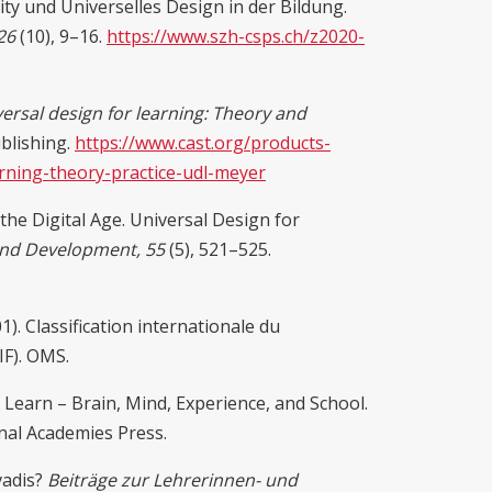
lity und Universelles Design in der Bildung.
 26
(10), 9–16.
https://www.szh-csps.ch/z2020-
ersal design for learning: Theory and
blishing.
https://www.cast.org/products-
rning-theory-practice-udl-meyer
 the Digital Age. Universal Design for
and Development, 55
(5), 521–525.
). Classification internationale du
IF). OMS.
Learn – Brain, Mind, Experience, and School.
nal Academies Press.
vadis?
Beiträge zur Lehrerinnen- und