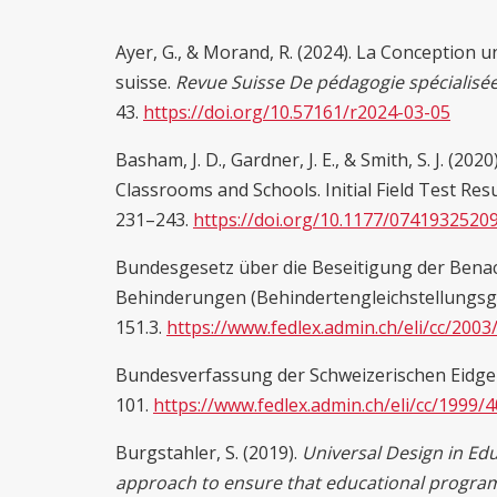
Ayer, G., & Morand, R. (2024). La Conception u
suisse.
Revue Suisse De pédagogie spécialisé
43.
https://doi.org/10.57161/r2024-03-05
Basham, J. D., Gardner, J. E., & Smith, S. J. (
Classrooms and Schools. Initial Field Test Resu
231–243.
https://doi.org/10.1177/0741932520
Bundesgesetz über die Beseitigung der Bena
Behinderungen (Behindertengleichstellungsg
151.3.
https://www.fedlex.admin.ch/eli/cc/2003
Bundesverfassung der Schweizerischen Eidgen
101.
https://www.fedlex.admin.ch/eli/cc/1999/
Burgstahler, S. (2019).
Universal Design in Edu
approach to ensure that educational program