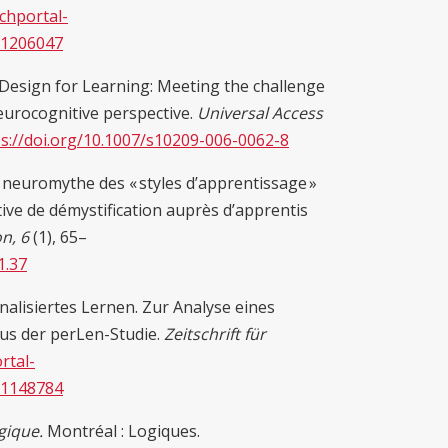
chportal-
d=1206047
l Design for Learning: Meeting the challenge
neurocognitive perspective.
Universal Access
ps://doi.org/10.1007/s10209-006-0062-8
e neuromythe des « styles d’apprentissage »
ative de démystification auprès d’apprentis
n,
6
(1), 65–
1.37
sonalisiertes Lernen. Zur Analyse eines
us der perLen-Studie.
Zeitschrift für
rtal-
d=1148784
gique.
Montréal : Logiques.