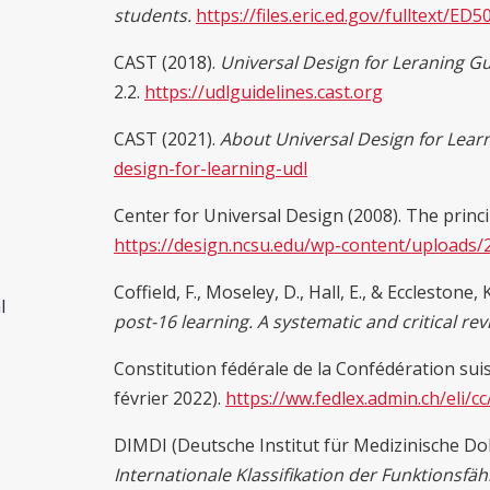
students.
https://files.eric.ed.gov/fulltext/ED
CAST (2018).
Universal Design for Leraning Gu
2.2.
https://udlguidelines.cast.org
CAST (2021).
About Universal Design for Learn
design-for-learning-udl
Center for Universal Design (2008). The princi
https://design.ncsu.edu/wp-content/uploads/2
Coffield, F., Moseley, D., Hall, E., & Ecclestone, 
l
post-16 learning. A systematic and critical rev
Constitution fédérale de la Confédération suisse
février 2022).
https://ww.fedlex.admin.ch/eli/c
DIMDI (Deutsche Institut für Medizinische D
Internationale Klassifikation der Funktionsfä