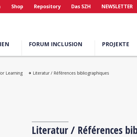
n
Shop
Repository
Das SZH
NEWSLETTER
MEN
FORUM INCLUSION
PROJEKTE
for Learning
Literatur / Références bibliographiques
Literatur / Références bi