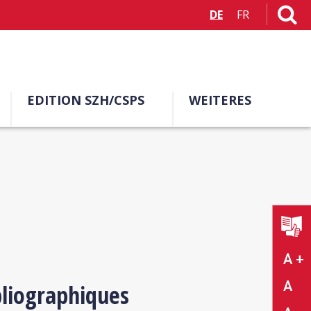
DE
FR
EDITION SZH/CSPS
WEITERES
A +
A
bliographiques