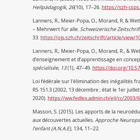
Heilpädagogik
,
26
(10), 17–26.
https://szh-csps
Lanners, R., Meier-Popa, O., Morand, R. & Wett
– Mehrwert für alle.
Schweizerische Zeitschrif
33.
https://ojs.szh.ch/zeitschrift/article/view/1
Lanners, R., Meier-Popa, O., Morand, R., & We
d’enseignement et d’apprentissage en concept
spécialisée,
13
(1), 47–49.
https://doi.org/10.
Loi fédérale sur l'élimination des inégalités
RS 151.3 (2002, 13 décembre ; état le 1er juillet
2020).
https://ww.fedlex.admin.ch/eli/cc/2003/6
Masson, S. (2015). Les apports de la neuroéd
aux découvertes actuelles.
Approche Neuropsy
l’enfant (A.N.A.E),
134, 11–22.