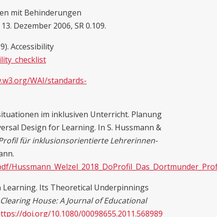
en mit Behinderungen
13. Dezember 2006, SR 0.109.
9). Accessibility
lity_checklist
w.w3.org/WAI/standards-
situationen im inklusiven Unterricht. Planung
versal Design for Learning. In S. Hussmann &
ofil für inklusionsorientierte Lehrerinnen-
ann.
/pdf/Hussmann_Welzel_2018_DoProfil_Das_Dortmunder_Profi
on Learning. Its Theoretical Underpinnings
Clearing House: A Journal of Educational
ttps://doi.org/10.1080/00098655.2011.568989