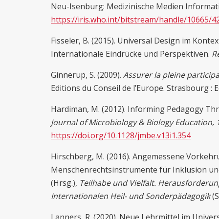
Neu-Isenburg: Medizinische Medien Informa
https://iris.who.int/bitstream/handle/10665/
Fisseler, B. (2015). Universal Design im Konte
Internationale Eindrücke und Perspektiven.
R
Ginnerup, S. (2009).
Assurer la pleine particip
Editions du Conseil de l’Europe. Strasbourg : E
Hardiman, M. (2012). Informing Pedagogy Th
Journal of Microbiology & Biology Education,
https://doi.org/10.1128/jmbe.v13i1.354
Hirschberg, M. (2016). Angemessene Vorkehr
Menschenrechtsinstrumente für Inklusion und 
(Hrsg.),
Teilhabe und Vielfalt. Herausforderun
Internationalen Heil- und Sonderpädagogik
(S
Lanners, R. (2020). Neue Lehrmittel im Univer