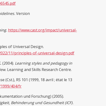
506545.pdf
idelines.
Version
ing.
https://www.cast.org/impact/universal-
ples of Universal Design.
022/11/principles-of-universal-design.pdf
K. (2004).
Learning styles and pedagogy in
iew.
Learning and Skills Research Centre.
 (Cst.), RS 101 (1999, 18 avril ; état le 13
c/1999/404/fr
okumentation und Forschung) (2005).
higkeit, Behinderung und Gesundheit (ICF).