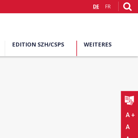
DE
FR
EDITION SZH/CSPS
WEITERES
A +
A