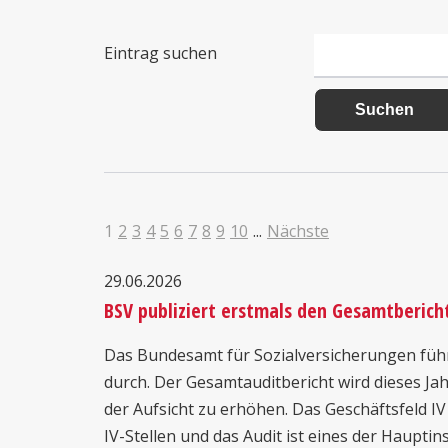
Eintrag suchen
1
2
3
4
5
6
7
8
9
10
...
Nächste
29.06.2026
BSV publiziert erstmals den Gesamtbericht
Das Bundesamt für Sozialversicherungen führt 
durch. Der Gesamtauditbericht wird dieses Jah
der Aufsicht zu erhöhen. Das Geschäftsfeld IV 
IV-Stellen und das Audit ist eines der Haupti