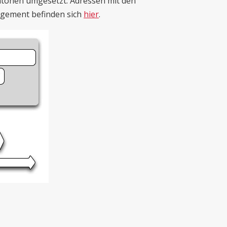
tonen umgesetzt. Adressen mit den
agement befinden sich
hier
.