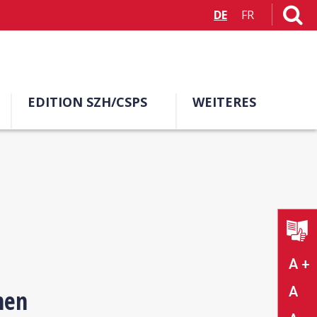
DE
FR
EDITION SZH/CSPS
WEITERES
A +
A
men