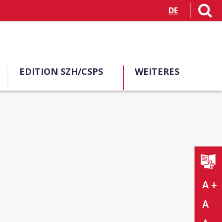
DE
EDITION SZH/CSPS
WEITERES
A +
A