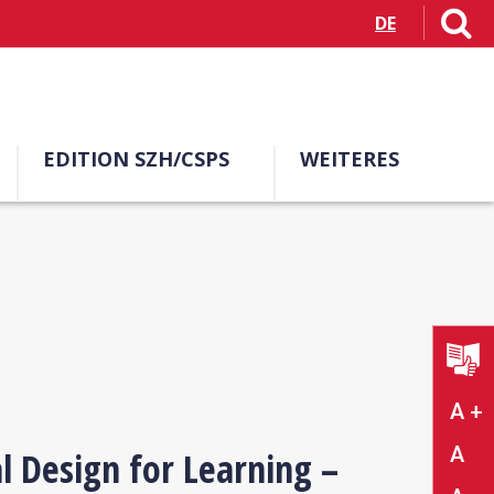
DE
EDITION SZH/CSPS
WEITERES
A +
A
al Design for Learning –