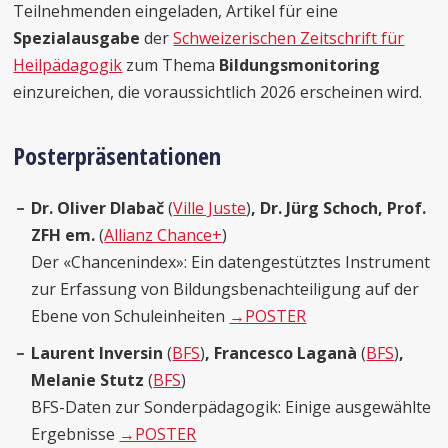
Teilnehmenden eingeladen, Artikel für eine
Spezialausgabe
der
Schweizerischen Zeitschrift für
Heilpädagogik
zum Thema
Bildungsmonitoring
einzureichen, die voraussichtlich 2026 erscheinen wird.
Posterpräsentationen
Dr. Oliver Dlabač
(
Ville Juste
)
, Dr. Jürg Schoch, Prof.
ZFH em.
(
Allianz Chance+
)
Der «Chancenindex»: Ein datengestütztes Instrument
zur Erfassung von Bildungsbenachteiligung auf der
Ebene von Schuleinheiten
→POSTER
Laurent Inversin
(
BFS
)
, Francesco Laganà
(
BFS
)
,
Melanie Stutz
(
BFS
)
BFS-Daten zur Sonderpädagogik: Einige ausgewählte
Ergebnisse
→POSTER