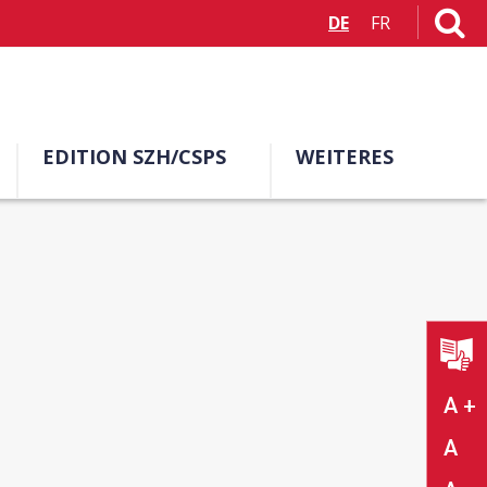
DE
FR
EDITION SZH/CSPS
WEITERES
A +
A