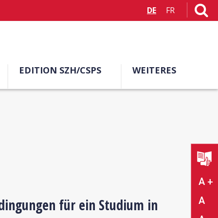
DE
FR
EDITION SZH/CSPS
WEITERES
A +
A
dingungen für ein Studium in