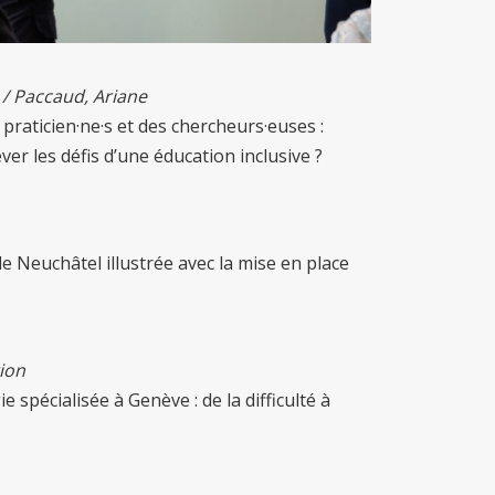
 / Paccaud, Ariane
s praticien·ne·s et des chercheurs·euses :
er les défis d’une éducation inclusive ?
 Neuchâtel illustrée avec la mise en place
rion
spécialisée à Genève : de la difficulté à