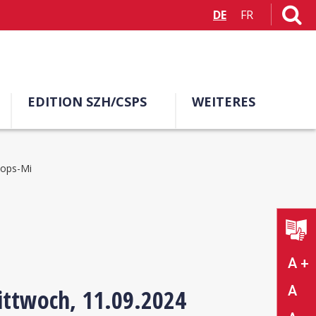
DE
FR
EDITION SZH/CSPS
WEITERES
hops-Mi
A +
A
ittwoch, 11.09.2024