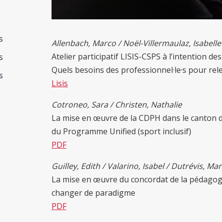
s
Allenbach, Marco / Noël-Villermaulaz, Isabelle
Atelier participatif LISIS-CSPS à l’intention de
s
Quels besoins des professionnel·le·s pour relev
s
Lisis
Cotroneo, Sara / Christen, Nathalie
La mise en œuvre de la CDPH dans le canton de
du Programme Unified (sport inclusif)
PDF
Guilley
, Edith / Valarino, Isabel / Dutrévis, Ma
La mise en œuvre du concordat de la pédagogie 
changer de paradigme
PDF