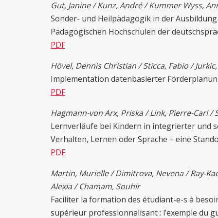
Gut, Janine / Kunz, André / Kummer Wyss, A
Sonder- und Heilpädagogik in der Ausbildung
Pädagogischen Hochschulen der deutschspra
PDF
Hövel
, Dennis Christian / Sticca, Fabio / Jurkic
Implementation datenbasierter Förderplanung
PDF
Hagmann-von Arx
, Priska /
Link
, Pierre-Carl /
Lernverläufe bei Kindern in integrierter und 
Verhalten, Lernen oder Sprache – eine Stan
PDF
Martin, Murielle / Dimitrova, Nevena / Ray-Kae
Alexia / Chamam, Souhir
Faciliter la formation des étudiant-e-s à beso
supérieur professionnalisant : l’exemple du 